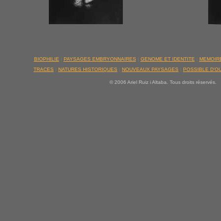
BIOPHILIE
|
PAYSAGES EMBRYONNAIRES
|
GENOME ET IDENTITE
|
MEMOIR
TRACES
|
NATURES HISTORIQUES
|
NOUVEAUX PAYSAGES
|
POSSIBLE D'O
© 2006 Ariel Ruiz i Altaba. Tous droits réservés.